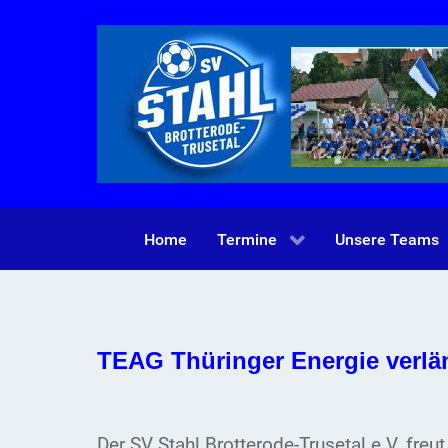
Home
Termine
Unsere Teams
TEAG Thüringer Energie verlä
Der SV Stahl Brotterode-Trusetal e.V. fre