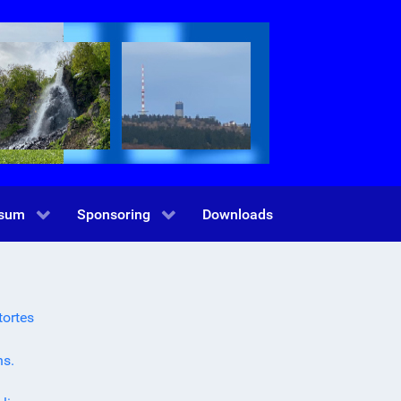
ssum
Sponsoring
Downloads
ortes
ns.