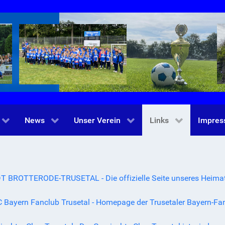
News
Unser Verein
Links
Impre
T BROTTERODE-TRUSETAL - Die offizielle Seite unseres Heimat
 Bayern Fanclub Trusetal - Homepage der Trusetaler Bayern-Fa