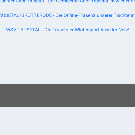
schter Chor Trusetal - Der Gemischte Chor Trusetal ist wieder on
RUSETAL/BROTTERODE - Die Online-Präsenz unserer Tischtenni
WSV TRUSETAL - Die Trusetaler Wintersport-Asse im Netz!