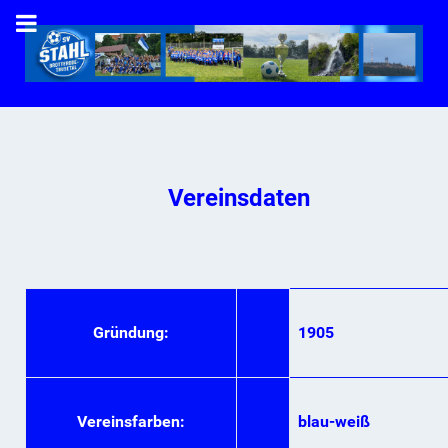
Vereinsdaten
Gründung:
1905
Vereinsfarben:
blau-weiß