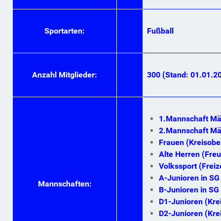
Sportarten:
Fußball
Anzahl Mitglieder:
300 (Stand: 01.01.2
1.Mannschaft Män
2.Mannschaft Mä
Frauen (Kreisobe
Alte Herren (Freu
Volkssport (Freiz
A-Junioren in SG
Mannschaften:
B-Junioren in SG
D1-Junioren (Kre
D2-Junioren (Kre